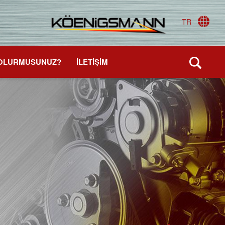
TR
 OLURMUSUNUZ?
İLETİŞİM
Next