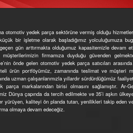
a otomotiv yedek parça sektörüne vermiş olduğu hizmetlerl
le küçük bir işletme olarak başladığımız yolculuğumuza b
r geçen gün arttırmakta olduğumuz kapasitemizle devam 
müşterilerimizin firmamıza duyduğu güvenden gelmekted
ye’nin önde gelen otomotiv yedek parça satıcıları arasında
iteli ürün portföyümüz, zamanında teslimat ve müşteri
nında uzman çalışanlarımızla yıllardır sürdürdüğümüz faaliye
k parça markalarından birisi olmasını sağlamıştır. Ar-Ge 
imiz Dünya çapında da tercih edilmekte ve 35’i aşkın ülkeye
r yürüyen, kaliteyi ön planda tutan, yenilikleri takip eden v
 firma olmaya devam edeceğiz.