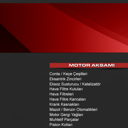
,
,
,
,
,
,
,
,
,