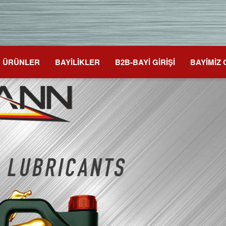
ÜRÜNLER
BAYİLİKLER
B2B-BAYİ GİRİŞİ
BAYİMİZ